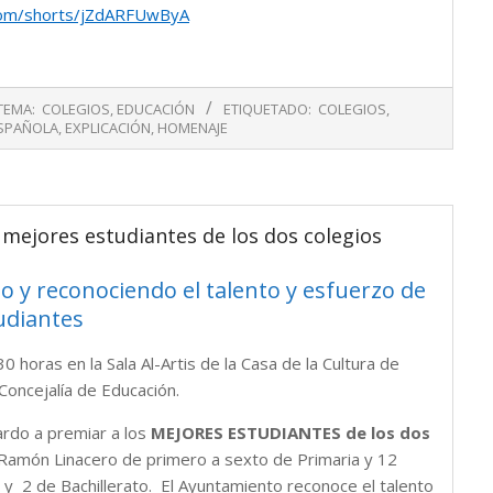
com/shorts/jZdARFUwByA
TEMA:
COLEGIOS
,
EDUCACIÓN
ETIQUETADO:
COLEGIOS
,
SPAÑOLA
,
EXPLICACIÓN
,
HOMENAJE
 mejores estudiantes de los dos colegios
 y reconociendo el talento y esfuerzo de
udiantes
0 horas en la Sala Al-Artis de la Casa de la Cultura de
 Concejalía de Educación.
rdo a premiar a los
MEJORES ESTUDIANTES de los dos
o Ramón Linacero de primero a sexto de Primaria y 12
O y 2 de Bachillerato. El Ayuntamiento reconoce el talento