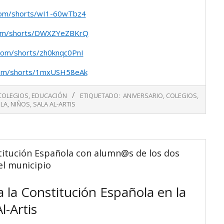
com/shorts/wI1-60wTbz4
com/shorts/DWXZYeZBKrQ
com/shorts/zh0knqc0PnI
com/shorts/1mxUSH58eAk
COLEGIOS
,
EDUCACIÓN
ETIQUETADO:
ANIVERSARIO
,
COLEGIOS
,
LA
,
NIÑOS
,
SALA AL-ARTIS
titución Española con alumn@s de los dos
el municipio
 la Constitución Española en la
l-Artis