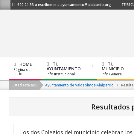
Skip
l 91 620 21 53 o escríbenos a ayuntamiento@alalpardo.org
TE ESCUCHAM
to
content
TU
TU
HOME
AYUNTAMIENTO
MUNICIPIO
Página de
Primary
inicio
Info Institucional
Info General
Navigation
Usted está aquí
Ayuntamiento de Valdeolmos-Alalpardo
>
Resulta
Menu
Resultados p
Los dos Colegios del municipio celebran los 