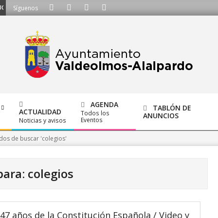
OS - Llámanos al 91 620 21 53 o escríbenos a ayuntamiento@alalpardo.org
Síguenos
AGENDA
TABLÓN DE
ACTUALIDAD
Todos los
ANUNCIOS
Eventos
Noticias y avisos
dos de buscar 'colegios'
ara: colegios
47 años de la Constitución Española / Video y