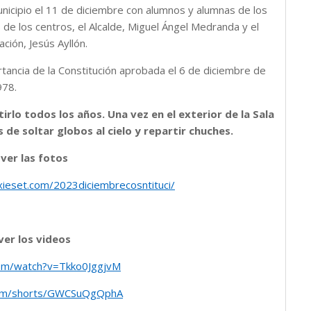
unicipio el 11 de diciembre con alumnos y alumnas de los
de los centros, el Alcalde, Miguel Ángel Medranda y el
ción, Jesús Ayllón.
rtancia de la Constitución aprobada el 6 de diciembre de
978.
irlo todos los años. Una vez en el exterior de la Sala
 de soltar globos al cielo y repartir chuches.
 ver las fotos
ixieset.com/2023diciembrecosntituci/
ver los videos
com/watch?v=Tkko0JggjvM
com/shorts/GWCSuQgQphA